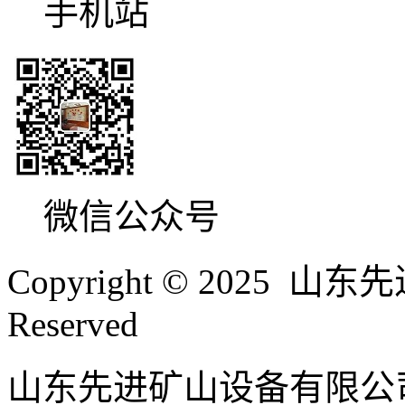
手机站
微信公众号
Copyright © 2025 山
Reserved
山东先进矿山设备有限公