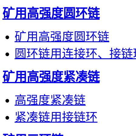
矿用高强度圆环链
矿用高强度圆环链
圆环链用连接环、接链
矿用高强度紧凑链
高强度紧凑链
紧凑链用接链环