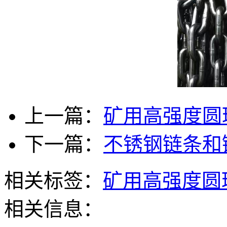
上一篇：
矿用高强度圆
下一篇：
不锈钢链条和
相关标签：
矿用高强度圆
相关信息：