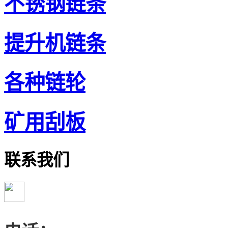
不锈钢链条
提升机链条
各种链轮
矿用刮板
联系我们