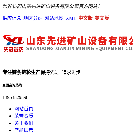
欢迎访问山东先进矿山设备有限公司官方网站！
供应信息
|
地区分站
|
网站地图
|
XML
|
中文版
|
英文版
专注链条链轮生产
保持先进 追求进步
全国咨询热线：
13953829898
网站首页
荣誉资质
关于我们
产品展示