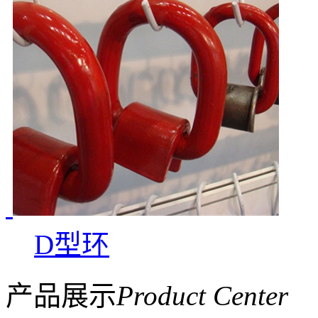
D型环
产品展示
Product Center